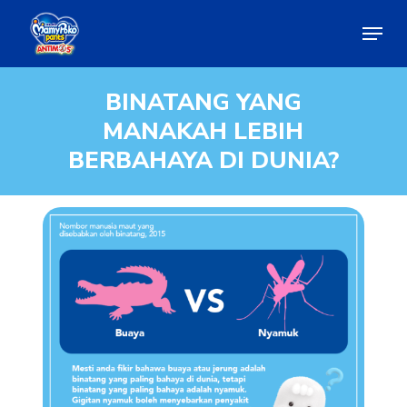
Skip
Menu
to
main
Close
content
Menu
BINATANG
YANG
MANAKAH
LEBIH
BERBAHAYA
DI
DUNIA?